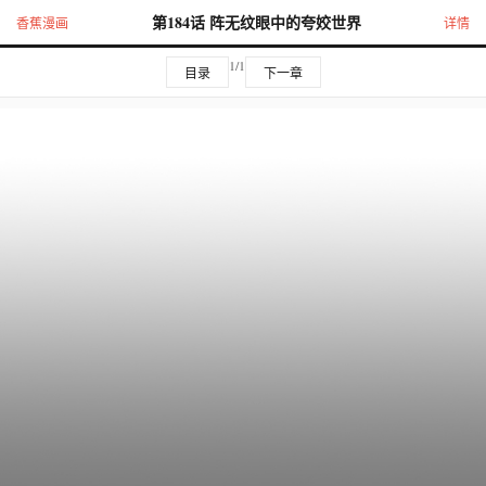
第184话 阵无纹眼中的夸姣世界
香蕉漫画
详情
1/1
目录
下一章