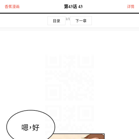
第43话 43
香蕉漫画
详情
1/1
目录
下一章