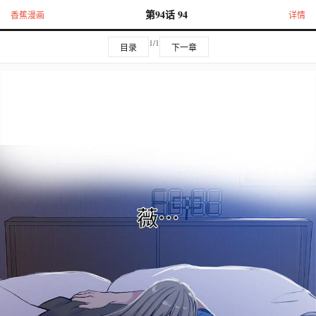
第94话 94
香蕉漫画
详情
1/1
目录
下一章