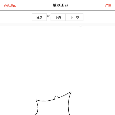
第99话 99
香蕉漫画
详情
1/4
目录
下页
下一章