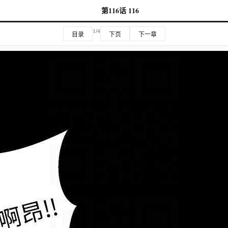
第116话 116
1/4
目录
下页
下一章