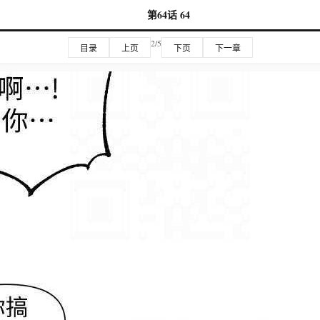
第64话 64
2/5
目录
上页
下页
下一章