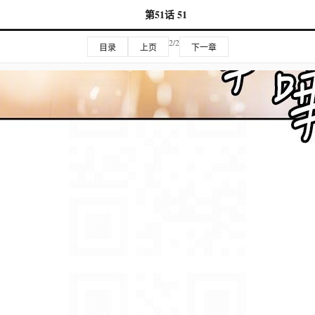
第51话 51
2/2
目录
上页
下一章