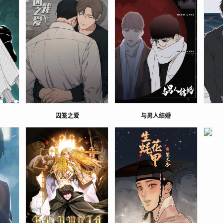
囚笼之爱
与男人结婚