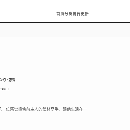
首页
分类
排行
更新
 玄幻 / 恋爱
:30:01
见一位感觉很像前主人的武林高手，跟他生活在一